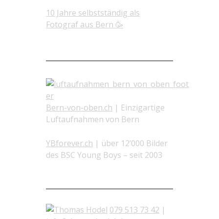
10 Jahre selbstständig als
Fotograf aus Bern 🥳
Gesehen? Weitere Webseiten
Bern-von-oben.ch
| Einzigartige
Luftaufnahmen von Bern
YBforever.ch
| über 12’000 Bilder
des BSC Young Boys – seit 2003
Kontakt Fotograf Bern
079 513 73 42
|