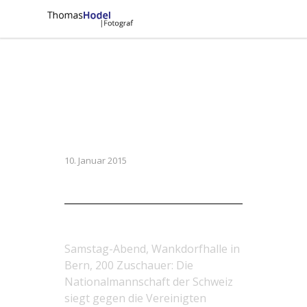
10. Januar 2015
Futsal Nationalmannschaft der
Schweiz
Samstag-Abend, Wankdorfhalle in
Bern, 200 Zuschauer: Die
Nationalmannschaft der Schweiz
siegt gegen die Vereinigten