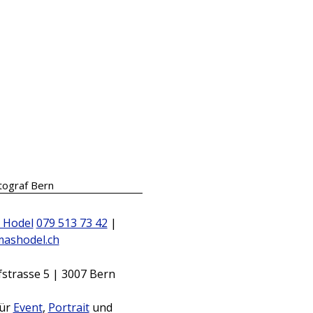
tograf Bern
079 513 73 42
|
ashodel.ch
strasse 5 | 3007 Bern
für
Event
,
Portrait
und