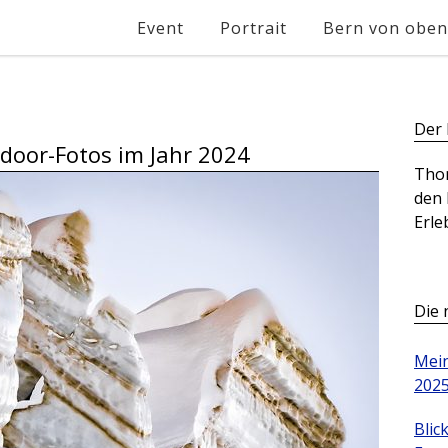
Event
Portrait
Bern von oben
Der 
door-Fotos im Jahr 2024
Tho
den 
Erle
Die 
Mein
202
Blic