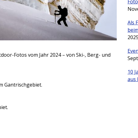
Foto
Nov
Als 
beim
202
Even
tdoor-Fotos vom Jahr 2024 – von Ski-, Berg- und
Sep
10 J
aus 
m Gantrischgebiet.
iet.