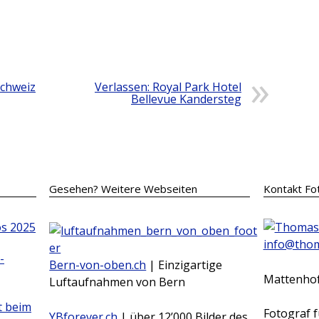
Schweiz
Verlassen: Royal Park Hotel
Bellevue Kandersteg
Gesehen? Weitere Webseiten
Kontakt Fo
os 2025
info@thom
-
Bern-von-oben.ch
| Einzigartige
Mattenhof
Luftaufnahmen von Bern
t beim
Fotograf 
YBforever.ch
| über 12’000 Bilder des